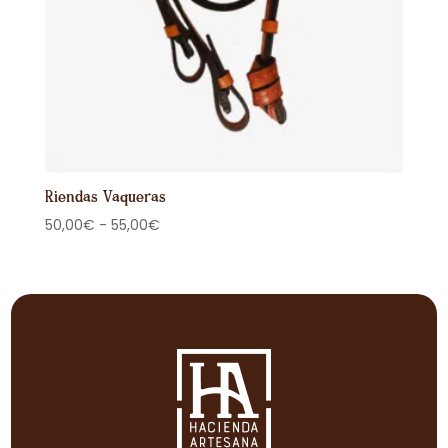
Riendas Vaqueras
Rango
50,00
€
-
55,00
€
de
precios:
desde
50,00€
hasta
55,00€