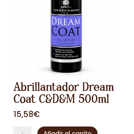
Abrillantador Dream
Coat C&D&M 500ml
15,58
€
Abrillantador
Añadir al carrito