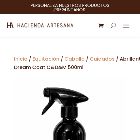
PERSONALIZA NUESTROS PRODUCTOS
¡PREGÚNTANOS!
Inicio
/
Equitación
/
Caballo
/
Cuidados
/ Abrilla
Dream Coat C&D&M 500ml