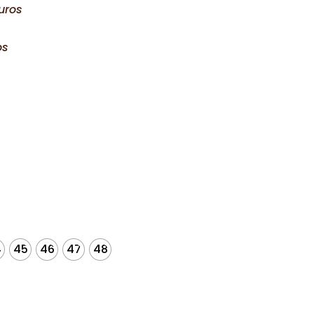
uros
os
4
45
46
47
48