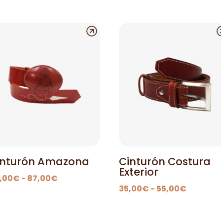
inturón Amazona
Cinturón Costura
Exterior
Rango
,00
€
-
87,00
€
Rango
35,00
€
-
55,00
€
de
de
precios:
precios:
desde