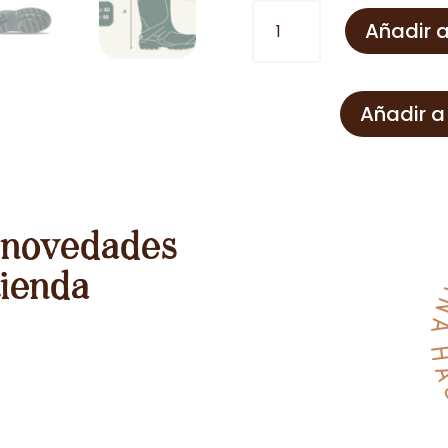
Botas
Añadir a
establo
Explorer
cantidad
Añadir a
 novedades
tienda