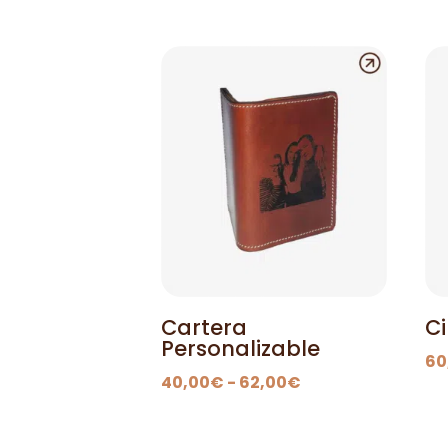
Cartera
C
Personalizable
60
Rango
40,00
€
-
62,00
€
de
precios: