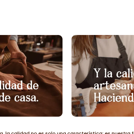
desde
60,00€
35,00€
hasta
hasta
87,00€
55,00€
, la calidad no es solo una característica; es nuestra f