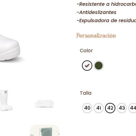
-Resistente a hidrocarb
-Antideslizantes
-Expulsadora de residu
Personalización
Color
Talla
40
41
42
43
4