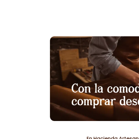
desde
40,00€
hasta
62,00€
En Hacienda Artesana