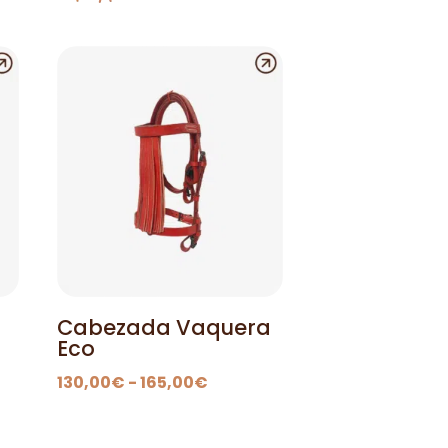
Cabezada Vaquera
Eco
Rango
130,00
€
-
165,00
€
de
precios: