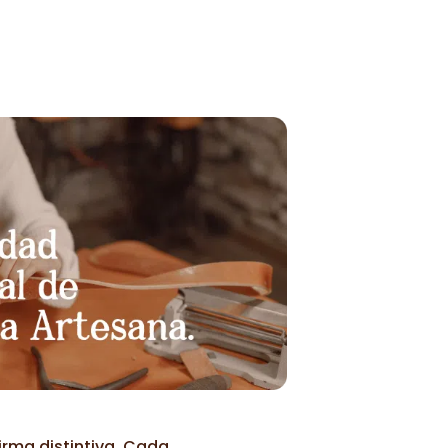
desde
130,00€
hasta
165,00€
irma distintiva. Cada