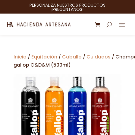
PERSONALIZA NUESTROS PRODUCTOS
¡PREGÚNTANOS!
Inicio
/
Equitación
/
Caballo
/
Cuidados
/ Champ
gallop C&D&M (500ml)