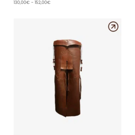
Rango
130,00
€
-
152,00
€
de
precios:
desde
130,00€
hasta
152,00€