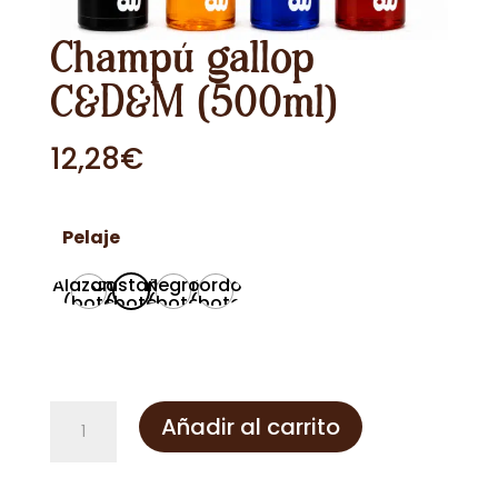
Champú gallop
C&D&M (500ml)
12,28
€
Pelaje
Alazano
Castaño
Negro
Tordo
(bote
(bote
(bote
(bote
naranja)
azul)
negro)
rojo)
Champú
Añadir al carrito
gallop
C&D&M