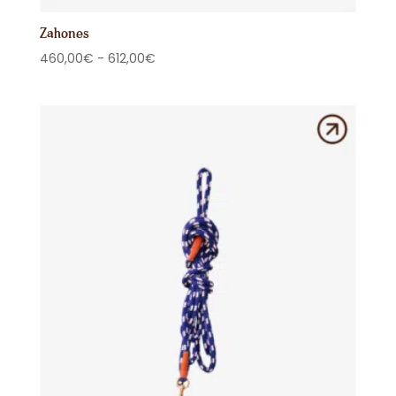
Zahones
Rango
460,00
€
-
612,00
€
de
precios:
desde
460,00€
hasta
612,00€