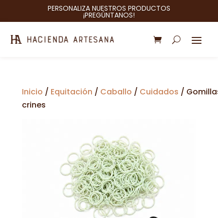
PERSONALIZA NUESTROS PRODUCTOS
¡PREGÚNTANOS!
Inicio
/
Equitación
/
Caballo
/
Cuidados
/ Gomilla
crines