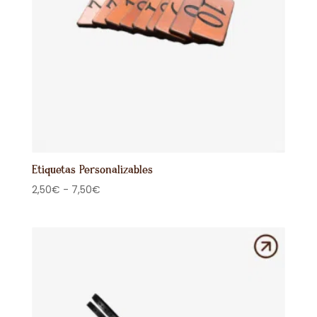
Etiquetas Personalizables
Rango
2,50
€
-
7,50
€
de
precios:
desde
2,50€
hasta
7,50€