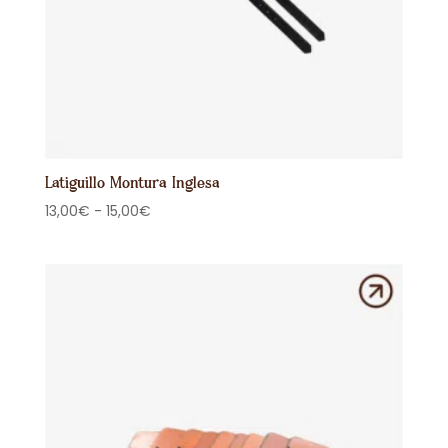
Latiguillo Montura Inglesa
Rango
13,00
€
-
15,00
€
de
precios:
desde
13,00€
hasta
15,00€