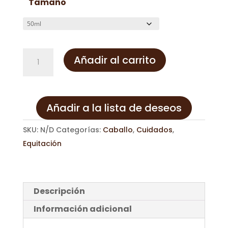
Tamaño
desde
3,03€
hasta
11,44€
Grasa
Añadir al carrito
caballo
miel
premium
Añadir a la lista de deseos
cantidad
SKU:
N/D
Categorías:
Caballo
,
Cuidados
,
Equitación
Descripción
Información adicional