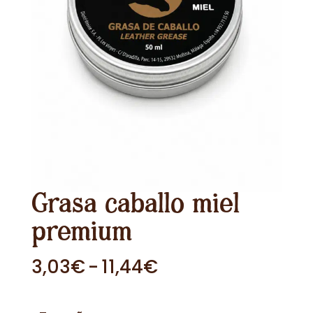
Grasa caballo miel
premium
Rango
3,03
€
-
11,44
€
de
precios: