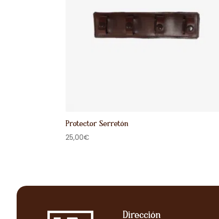
Protector Serretón
25,00
€
Dirección