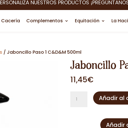
PERSONALIZA NUESTROS PRODUCTOS ¡PREGÚNTANOS
Cacería
Complementos
Equitación
La Hac
s
/ Jaboncillo Paso 1 C&D&M 500ml
Jaboncillo 
11,45
€
Jaboncillo
Añadir al 
Paso
1
C&D&M
Añadir 
500ml