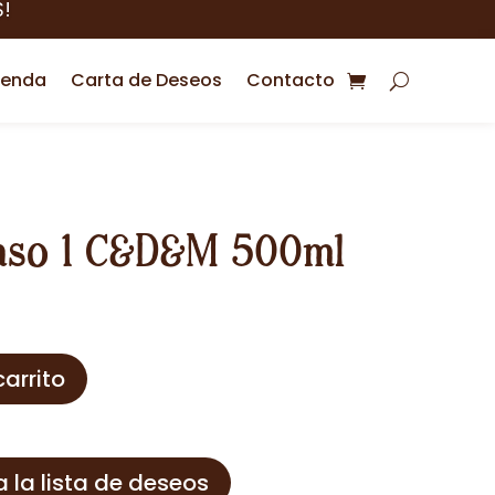
!
ienda
Carta de Deseos
Contacto
Paso 1 C&D&M 500ml
carrito
a la lista de deseos