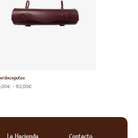
ardacapotes
Rango
0,00
€
-
152,00
€
de
precios:
desde
130,00€
hasta
152,00€
La Hacienda
Contacto