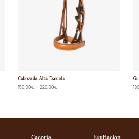
Cabezada Alta Escuela
Gu
Rango
150,00
€
-
220,00
€
13
de
precios:
desde
150,00€
hasta
220,00€
Cacería
Equitación