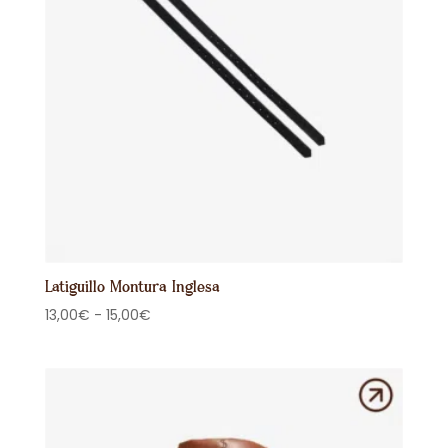
Latiguillo Montura Inglesa
Rango
13,00
€
-
15,00
€
de
precios:
desde
13,00€
hasta