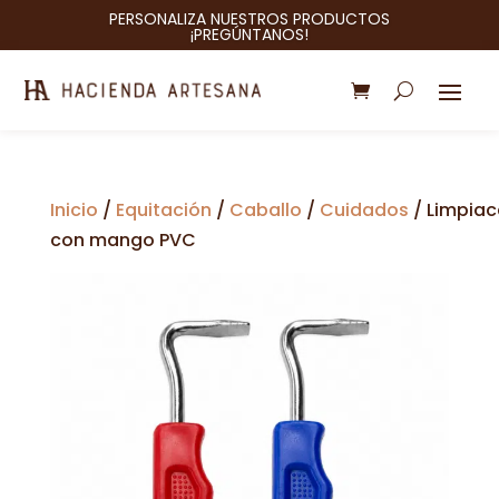
PERSONALIZA NUESTROS PRODUCTOS
¡PREGÚNTANOS!
Inicio
/
Equitación
/
Caballo
/
Cuidados
/ Limpia
con mango PVC