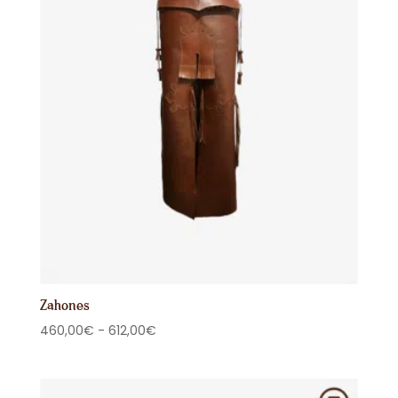
15,00€
Zahones
Rango
460,00
€
-
612,00
€
de
precios:
desde