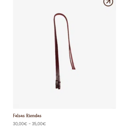
460,00€
hasta
612,00€
Falsas Riendas
Rango
30,00
€
-
35,00
€