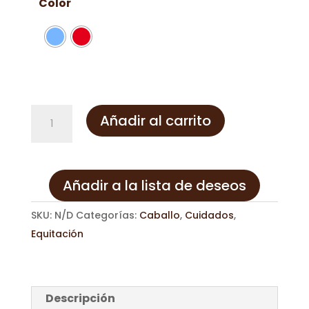
Color
Limpiacascos
Añadir al carrito
con
mango
PVC
Añadir a la lista de deseos
cantidad
SKU:
N/D
Categorías:
Caballo
,
Cuidados
,
Equitación
Descripción