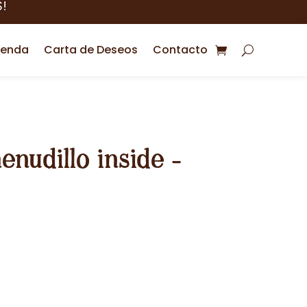
!
ienda
Carta de Deseos
Contacto
enudillo inside -