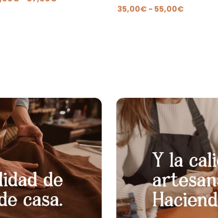
Rango
35,00
€
-
55,00
€
de
de
precios:
precios:
desde
desde
60,00€
35,00€
hasta
hasta
87,00€
55,00€