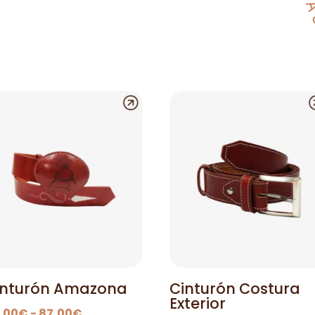
inturón Amazona
Cinturón Costura
Exterior
Rango
,00
€
-
87,00
€