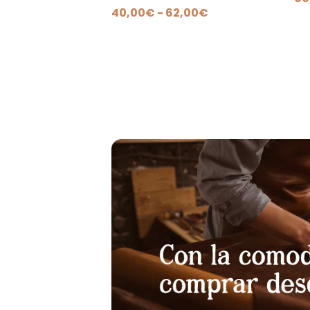
Rango
40,00
€
-
62,00
€
de
precios:
desde
40,00€
hasta
62,00€