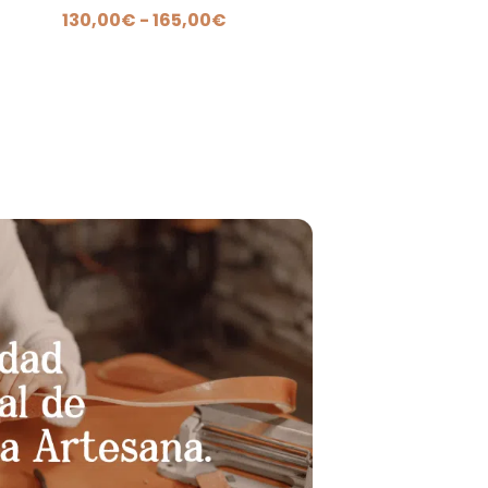
Rango
130,00
€
-
165,00
€
de
precios:
desde
130,00€
hasta
165,00€