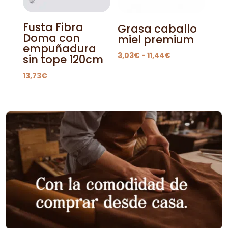
Fusta Fibra
Grasa caballo
Doma con
miel premium
empuñadura
Rango
3,03
€
-
11,44
€
sin tope 120cm
de
13,73
€
precios:
desde
3,03€
hasta
11,44€