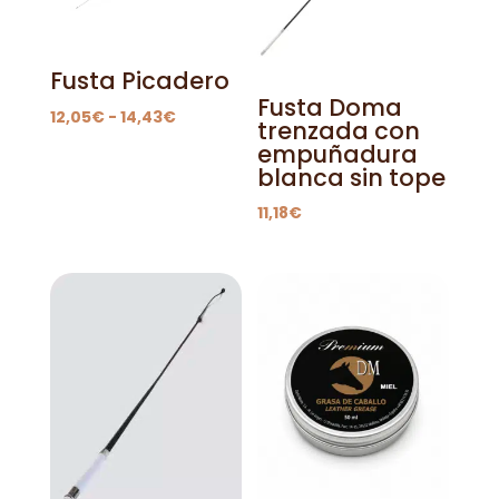
Fusta Picadero
Fusta Doma
Rango
12,05
€
-
14,43
€
trenzada con
de
empuñadura
precios:
blanca sin tope
desde
11,18
€
12,05€
hasta
14,43€